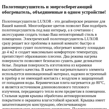
Полотенцесушитель и энергосберегающий
обогреватель, объединенные в одном устройстве!
Полотенцесушители LUXOR - это дизайнерское решение для
Вашей ванной. Многообразие цветов позволит Вам подобрать
полотенцесушитель под ваш интерьер, а в сочетании с
аксессуарами создать только Ваш неповторимый стиль в
помещении. Электрический полотенцесушитель LUXOR
сразу решает все проблемы в ванной комнате: быстро и
равномерно сушит полотенца, обогревает комнату площадью
до 4 м2 и создает максимально комфортную температуру,
препятствует образованию плесени. Два режима нагрева
поверхности позволяют безопасно сушить даже деликатное
белье. Лицевая поверхность изготовлена из керамики
высочайшего качества. В качестве нагревательного элемента
используется инновационный материал, надежно встроенный
в прибор и не имеющий контакта с воздухом и защищенный
от попадания воды. Керамическая плита нагревается до 80°C,
и является источником длинноволнового теплового
излучения, передающего тепло всем предметам в помещении.
Стальная задняя крышка обработана антикоррозионным
покрытием и окрашена влагостойкой краской. Крышка имеет
запатентованную конструкцию, обеспечивающую
дополнительную воздушную конвекцию. Полотенцесушители