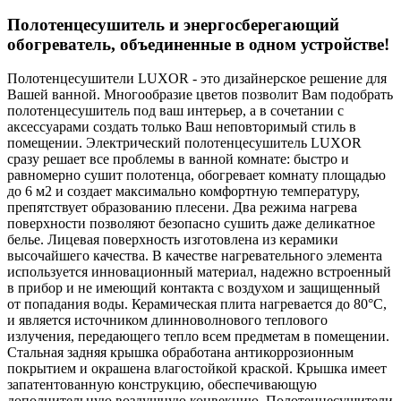
Полотенцесушитель и энергосберегающий
обогреватель, объединенные в одном устройстве!
Полотенцесушители LUXOR - это дизайнерское решение для
Вашей ванной. Многообразие цветов позволит Вам подобрать
полотенцесушитель под ваш интерьер, а в сочетании с
аксессуарами создать только Ваш неповторимый стиль в
помещении. Электрический полотенцесушитель LUXOR
сразу решает все проблемы в ванной комнате: быстро и
равномерно сушит полотенца, обогревает комнату площадью
до 6 м2 и создает максимально комфортную температуру,
препятствует образованию плесени. Два режима нагрева
поверхности позволяют безопасно сушить даже деликатное
белье. Лицевая поверхность изготовлена из керамики
высочайшего качества. В качестве нагревательного элемента
используется инновационный материал, надежно встроенный
в прибор и не имеющий контакта с воздухом и защищенный
от попадания воды. Керамическая плита нагревается до 80°C,
и является источником длинноволнового теплового
излучения, передающего тепло всем предметам в помещении.
Стальная задняя крышка обработана антикоррозионным
покрытием и окрашена влагостойкой краской. Крышка имеет
запатентованную конструкцию, обеспечивающую
дополнительную воздушную конвекцию. Полотенцесушители