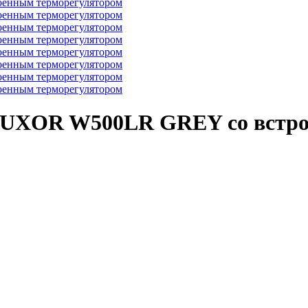
 LUXOR W500LR GREY со встр