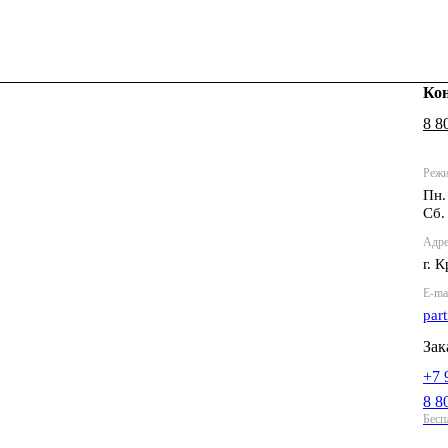
Ко
8 8
Режи
Пн.
Сб.
Адре
г. 
E-ma
par
Зак
+7 
8 8
Бесп