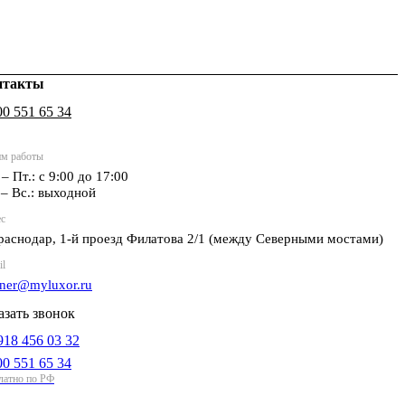
нтакты
00 551 65 34
м работы
 – Пт.: с 9:00 до 17:00
 – Вс.: выходной
с
Краснодар, 1-й проезд Филатова 2/1 (между Cеверными мостами)
il
tner@myluxor.ru
азать звонок
918 456 03 32
00 551 65 34
латно по РФ