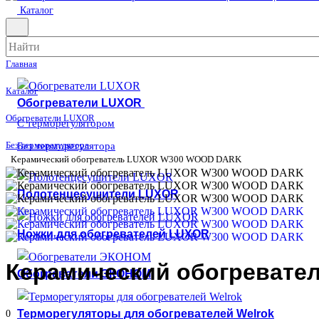
Каталог
Главная
Каталог
Обогреватели LUXOR
Обогреватели LUXOR
С терморегулятором
Без терморегулятора
Без терморегулятора
Керамический обогреватель LUXOR W300 WOOD DARK
Полотенцесушители LUXOR
Ножки для обогревателей LUXOR
Керамический обогреват
Обогреватели ЭКОНОМ
Терморегуляторы для обогревателей Welrok
0