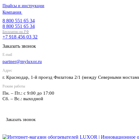
Прайсы и инструкции
Компания
8 800 551 65 34
О компании
8 800 551 65 34
Бесплатно по РФ
Отзывы
+7 918 456 03 32
Сертификаты соответствия
Заказать звонок
Реквизиты
E-mail
partner@myluxor.ru
Оплата
Адрес
г. Краснодар, 1-й проезд Филатова 2/1 (между Cеверными мостам
Банковской картой
Режим работы
Банковским переводом
Пн. – Пт.: с 9:00 до 17:00
Сб. – Вс.: выходной
Наличными
Статьи
Контакты
Заказать звонок